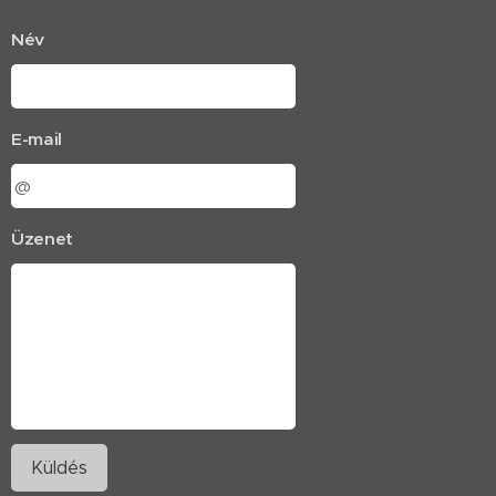
Név
E-mail
Üzenet
Küldés